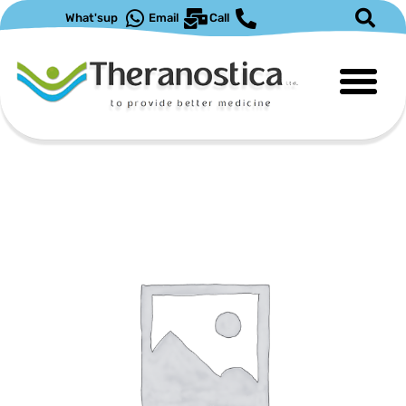
ילוג
What'sup
Email
Call
תוכן