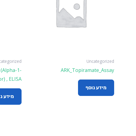
categorized
Uncategorized
 (Alpha-1-
ARK_Topiramate_Assay
r) , ELISA
מידע נוסף
מידע נ