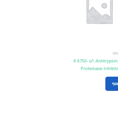
Un
K 6750- α1-Antitrypsin
Proteinase-Inhibito
וסף