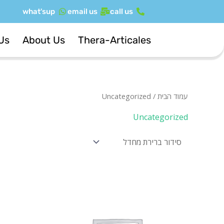
ילוג
what'sup
email us
call us
תוכן
Us
About Us
Thera-Articales
עמוד הבית
/ Uncategorized
Uncategorized