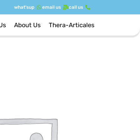
ילוג
what'sup
email us
call us
תוכן
Us
About Us
Thera-Articales