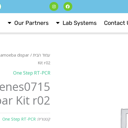
I
F
ח
n
a
s
c
t
e
a
b
Our Partners
Lab Systems
Contact 
g
o
r
o
a
k
m
עמוד הבית
/
tamoeba dispar
Kit r02
One Step RT-PCR
enes0715
r Kit r02
קטגוריה:
One Step RT-PCR