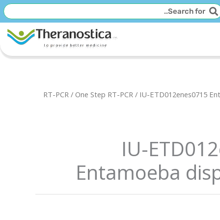
יפוש
חיפוש
RT-PCR
/
One Step RT-PCR
/ IU-ETD012enes0715 En
IU-ETD012
Entamoeba dispa