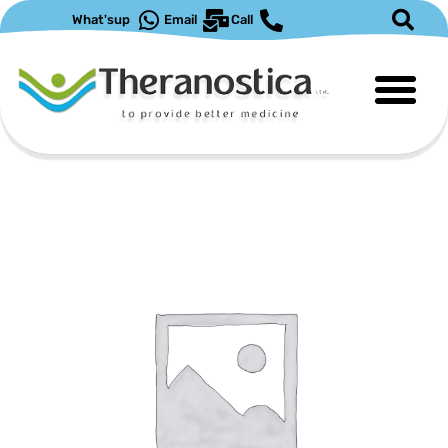
ילוג
What'sup
Email
Call
תוכן