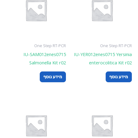
One Step RT-PCR
One Step RT-PCR
IU-SAM012enes0715
IU-YER012enes0715 Yersinia
Salmonella Kit r02
enterocolitica Kit r02
מידע נוסף
מידע נוסף