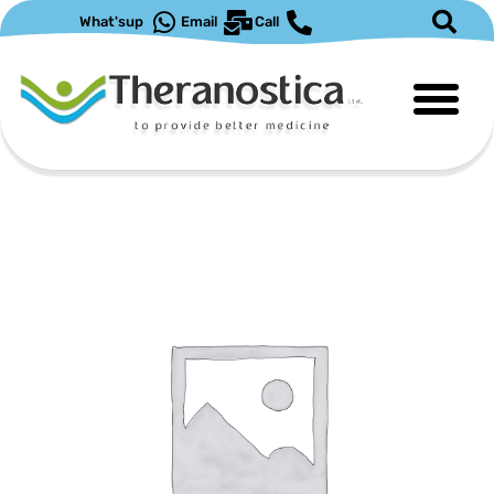
ילוג
What'sup
Email
Call
תוכן