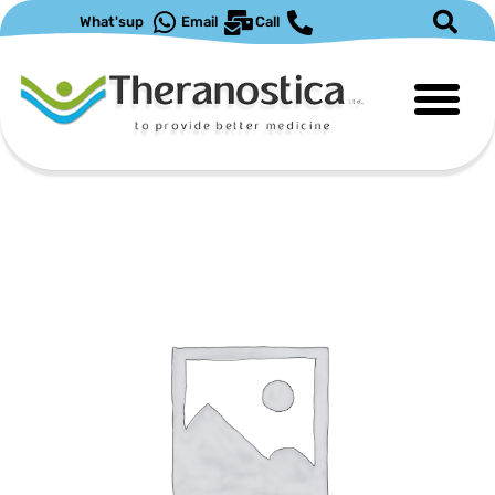
ילוג
What'sup
Email
Call
תוכן