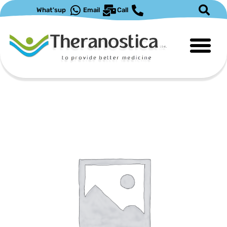
ילוג
What'sup
Email
Call
תוכן