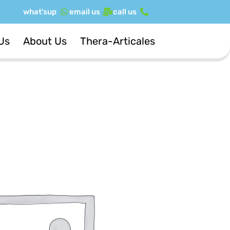
ילוג
what'sup
email us
call us
תוכן
Us
About Us
Thera-Articales