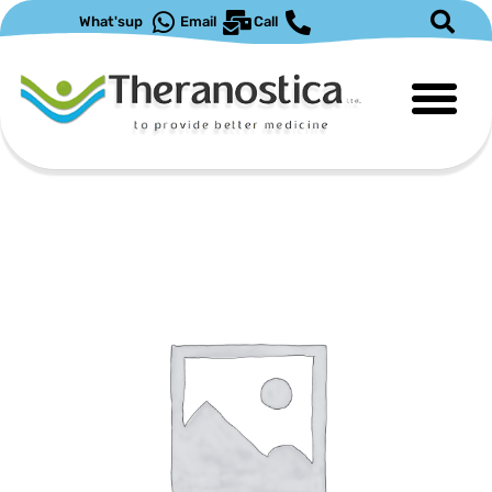
ילוג
What'sup
Email
Call
תוכן