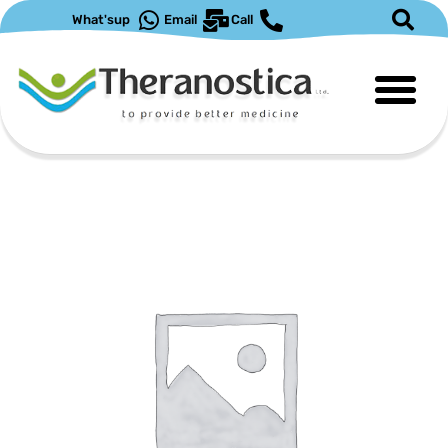
ילוג
What'sup
Email
Call
תוכן