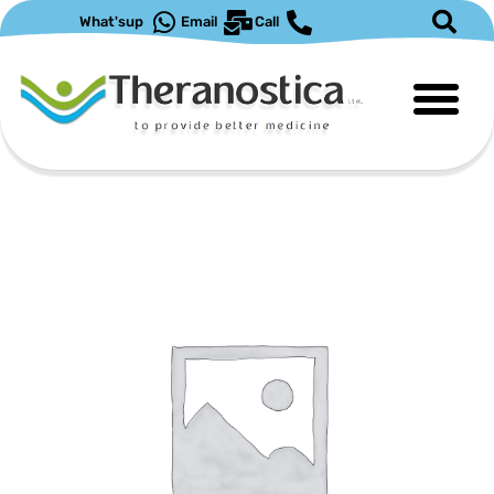
ילוג
What'sup
Email
Call
תוכן