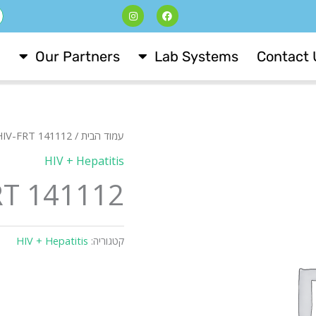
I
F
ח
n
a
s
c
t
e
a
b
Our Partners
Lab Systems
Contact 
g
o
r
o
a
k
m
עמוד הבית
/
IV-FRT 141112
HIV + Hepatitis
RT 141112
קטגוריה:
HIV + Hepatitis