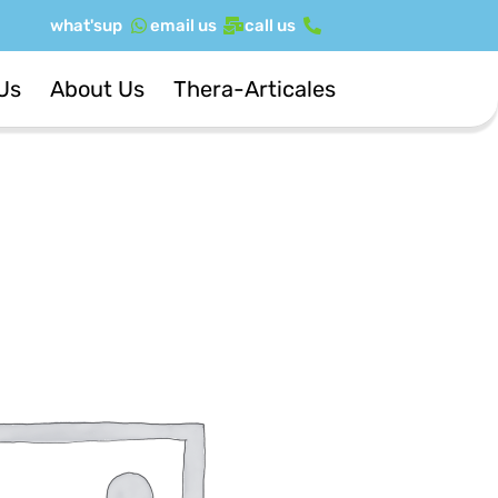
ילוג
what'sup
email us
call us
תוכן
Us
About Us
Thera-Articales