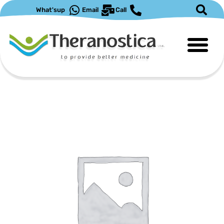
ילוג
What'sup
Email
Call
תוכן