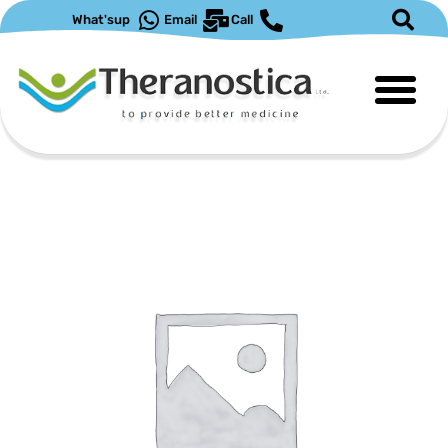
ילוג
What'sup
Email
Call
תוכן