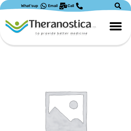
ילוג
What'sup
Email
Call
תוכן