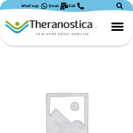
ילוג
What'sup
Email
Call
תוכן