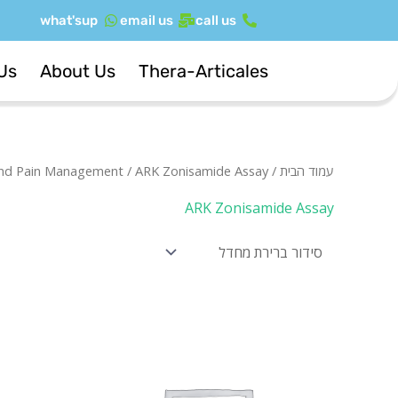
ילוג
what'sup
email us
call us
תוכן
Us
About Us
Thera-Articales
עמוד הבית
/
/ ARK Zonisamide Assay
and Pain Management
ARK Zonisamide Assay