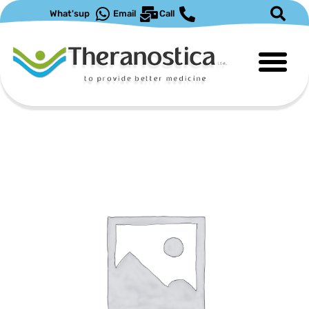
ילוג
What'sup
Email
Call
תוכן