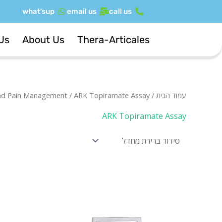
ילוג
what'sup
email us
call us
תוכן
Us
About Us
Thera-Articales
עמוד הבית
/
/ ARK Topiramate Assay
and Pain Management
ARK Topiramate Assay