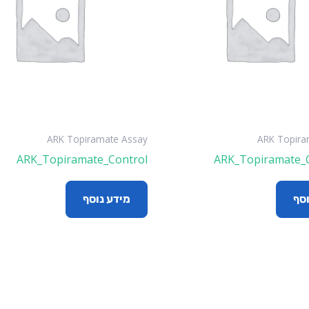
ARK Topiramate Assay
ARK Topira
ARK_Topiramate_Control
ARK_Topiramate_C
וסף
מידע נוסף