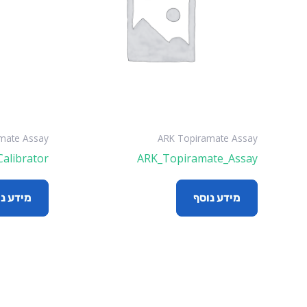
mate Assay
ARK Topiramate Assay
alibrator
ARK_Topiramate_Assay
מידע נוסף
מידע נ