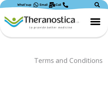
ילוג
What'sup
Email
Call
תוכן
Terms and Conditions