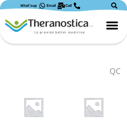
ילוג
What'sup
Email
Call
תוכן
QC