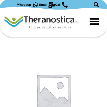
ילוג
What'sup
Email
Call
תוכן