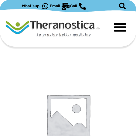
ילוג
What'sup
Email
Call
תוכן