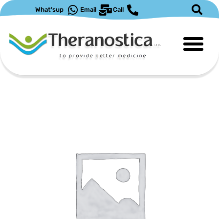
ילוג
What'sup
Email
Call
תוכן