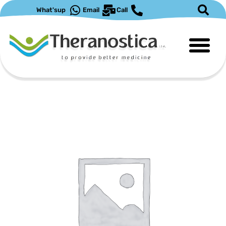
ילוג
What'sup
Email
Call
תוכן