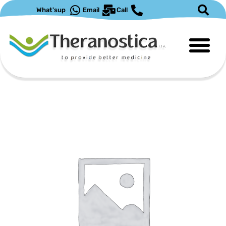
ילוג
What'sup
Email
Call
תוכן