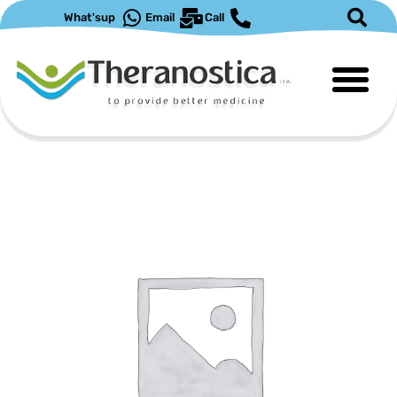
ילוג
What'sup
Email
Call
תוכן