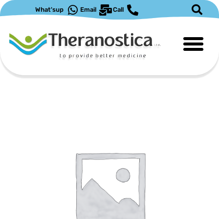
ילוג
What'sup
Email
Call
תוכן