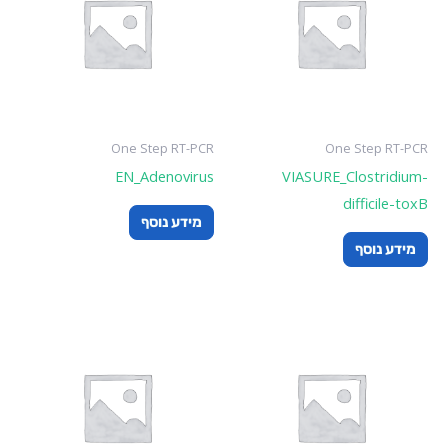
One Step RT-PCR
One Step RT-PCR
EN_Adenovirus
VIASURE_Clostridium-
difficile-toxB
מידע נוסף
מידע נוסף