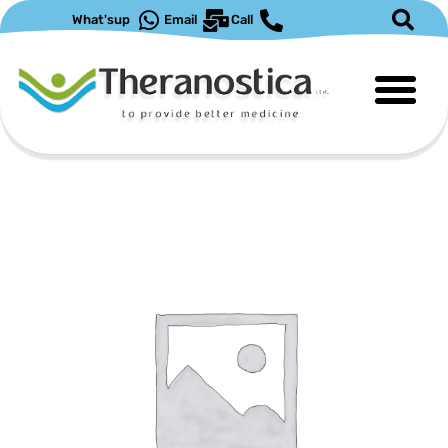
ילוג
What'sup
Email
Call
תוכן