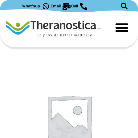
ילוג
What'sup
Email
Call
תוכן