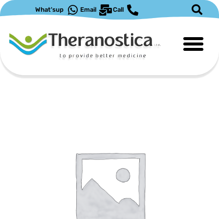
ילוג
What'sup
Email
Call
תוכן