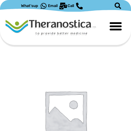
ילוג
What'sup
Email
Call
תוכן