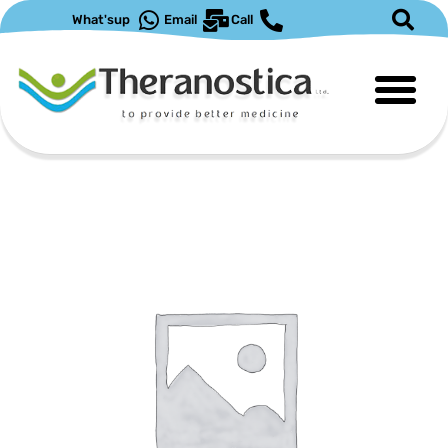
ילוג
What'sup
Email
Call
תוכן