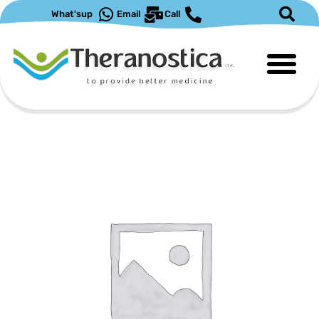
ילוג
What'sup
Email
Call
תוכן