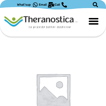
ילוג
What'sup
Email
Call
תוכן