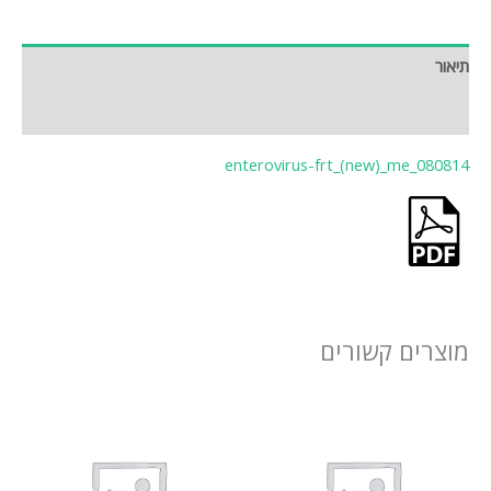
תיאור
חוות דעת (0)
enterovirus-frt_(new)_me_080814
מוצרים קשורים