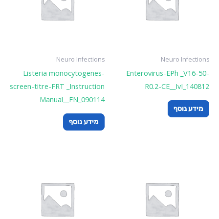
Neuro Infections
Neuro Infections
Listeria monocytogenes-
Enterovirus-EPh _V16-50-
screen-titre-FRT _Instruction
R0.2-CE__IvI_140812
Manual__FN_090114
מידע נוסף
מידע נוסף