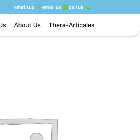
ילוג
what'sup
email us
call us
תוכן
Us
About Us
Thera-Articales