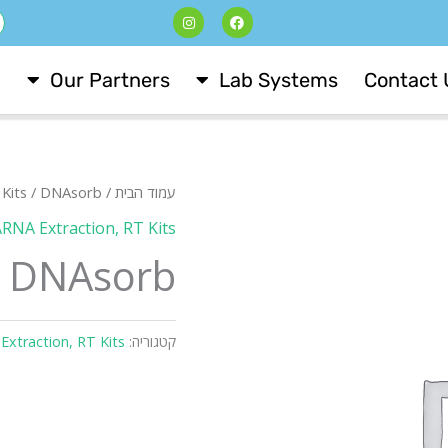
I
F
ח
n
a
s
c
t
e
a
b
Our Partners
Lab Systems
Contact 
g
o
r
o
a
k
m
עמוד הבית
/
/ DNAsorb
Kits
NA Extraction, RT Kits
DNAsorb
קטגוריה:
xtraction, RT Kits