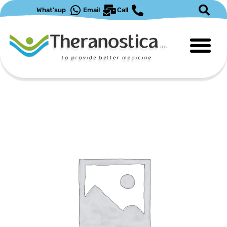
ילוג
What'sup
Email
Call
תוכן