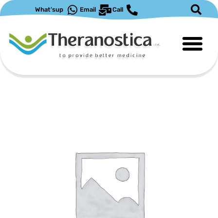
ילוג
What'sup
Email
Call
תוכן