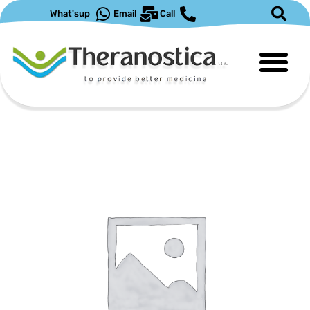
ילוג
What'sup
Email
Call
תוכן