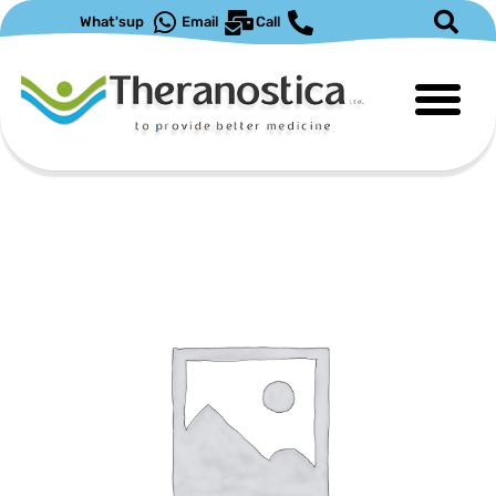
ילוג
What'sup
Email
Call
תוכן