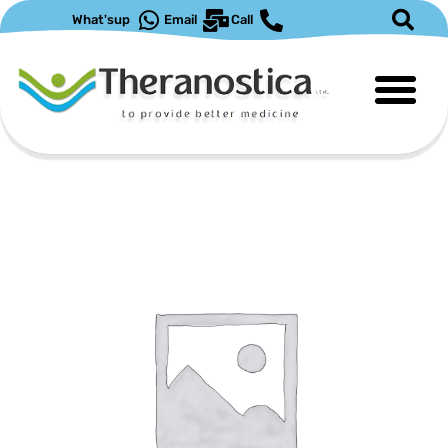
ילוג
What'sup
Email
Call
תוכן