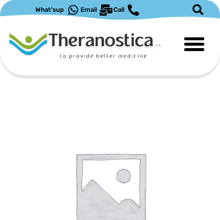
ילוג
What'sup
Email
Call
תוכן