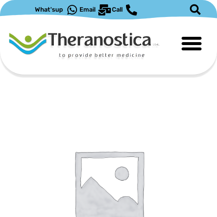
What'sup
Email
Call