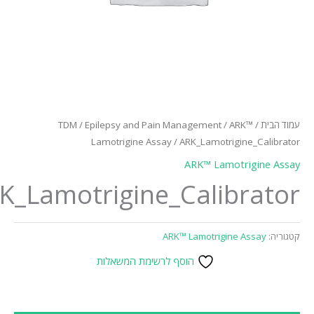
TDM
/
Epilepsy and Pain Management
/
ARK™
/
עמוד
Lamotrigine Assay
/ ARK_Lamotrigine_Calib
ARK™ Lamotrigine A
ARK_Lamotrigine_Calibrat
ARK™ Lamotrigine Assay
קטג
הוסף לרשימת המשאלות