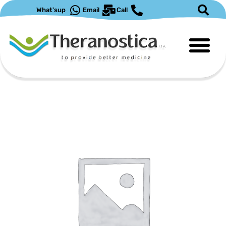
ילוג
What'sup
Email
Call
תוכן