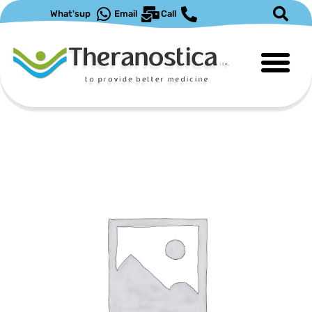
ילוג
What'sup
Email
Call
תוכן