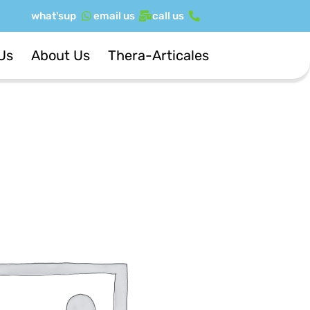
ילוג
what'sup
email us
call us
תוכן
Us
About Us
Thera-Articales