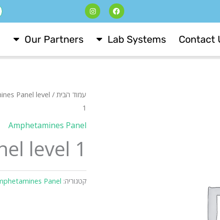
I
F
ח
n
a
s
c
t
e
a
b
Our Partners
Lab Systems
Contact 
g
o
r
o
a
k
m
עמוד הבית
/
nes Panel level
1
Amphetamines Panel
l level 1
קטגוריה:
mphetamines Panel