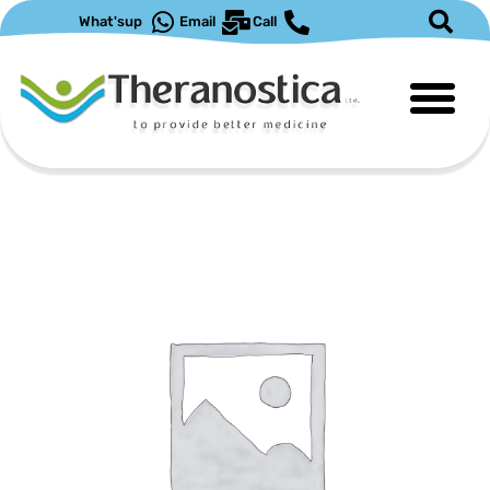
ילוג
What'sup
Email
Call
תוכן