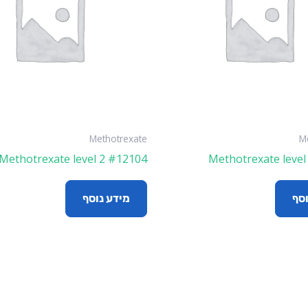
Methotrexate
M
Methotrexate level 2 #12104
Methotrexate level
וסף
מידע נוסף