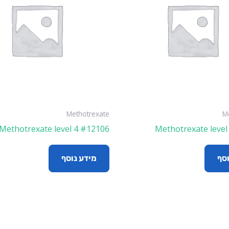
Methotrexate
M
Methotrexate level 4 #12106
Methotrexate level
וסף
מידע נוסף