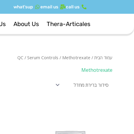
ילוג
what'sup
email us
call us
תוכן
Us
About Us
Thera-Articales
עמוד הבית
/
/ Methotrexate
Serum Controls
/
QC
Methotrexate