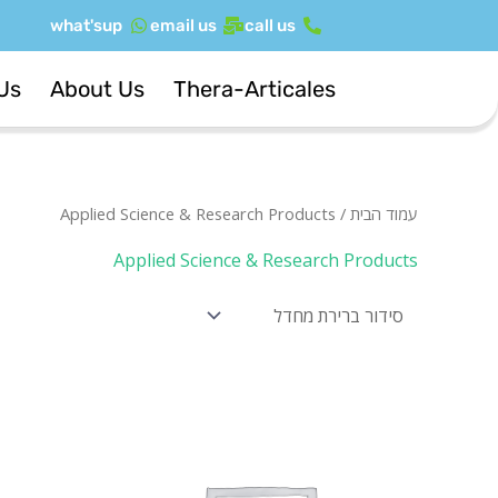
ילוג
what'sup
email us
call us
תוכן
Us
About Us
Thera-Articales
עמוד הבית
/ Applied Science & Research Products
Applied Science & Research Products