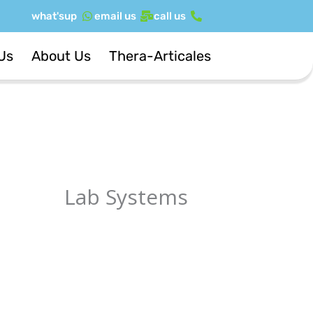
ילוג
what'sup
email us
call us
תוכן
Us
About Us
Thera-Articales
Lab Systems